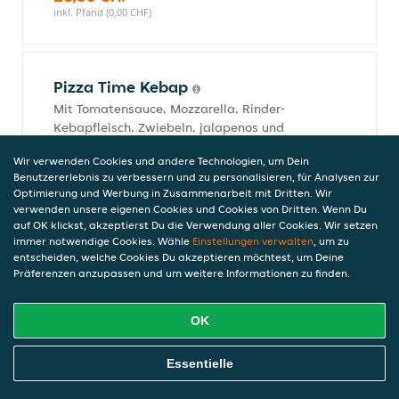
inkl. Pfand (0,00 CHF)
Pizza Time Kebap
Mit Tomatensauce, Mozzarella, Rinder-
Kebapfleisch, Zwiebeln, jalapenos und
Knoblauch
Wir verwenden Cookies und andere Technologien, um Dein
29,50 CHF
Benutzererlebnis zu verbessern und zu personalisieren, für Analysen zur
inkl. Pfand (0,00 CHF)
Optimierung und Werbung in Zusammenarbeit mit Dritten. Wir
verwenden unsere eigenen Cookies und Cookies von Dritten. Wenn Du
auf OK klickst, akzeptierst Du die Verwendung aller Cookies. Wir setzen
immer notwendige Cookies. Wähle
Einstellungen verwalten
, um zu
Cuore d"Italia
entscheiden, welche Cookies Du akzeptieren möchtest, um Deine
Präferenzen anzupassen und um weitere Informationen zu finden.
Mit Tomatensauce, Mozarella, Burrata,
Cherrytomaten, Basilikum und Olivenöl
29,50 CHF
OK
inkl. Pfand (0,00 CHF)
Online Essen Bestellen
Essentielle