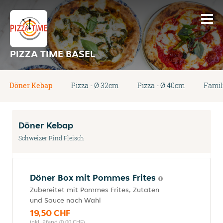
PIZZA TIME BASEL
Döner Kebap
Pizza - Ø 32cm
Pizza - Ø 40cm
Famil
Döner Kebap
Schweizer Rind Fleisch
Döner Box mit Pommes Frites
Zubereitet mit Pommes Frites, Zutaten
und Sauce nach Wahl
19,50 CHF
inkl. Pfand (0,00 CHF)